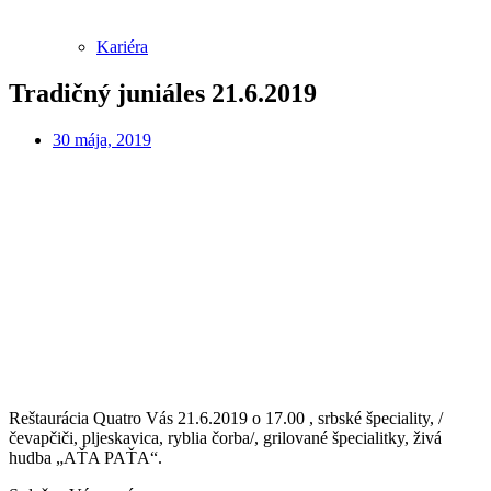
Kariéra
Tradičný juniáles 21.6.2019
30 mája, 2019
Reštaurácia Quatro Vás 21.6.2019 o 17.00 , srbské špeciality, /
čevapčiči, pljeskavica, ryblia čorba/, grilované špecialitky, živá
hudba „AŤA PAŤA“.