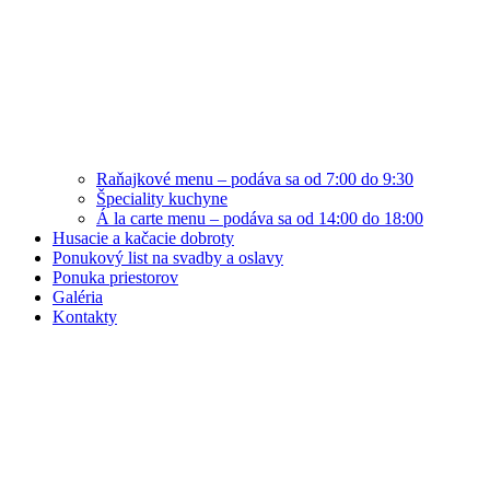
Raňajkové menu – podáva sa od 7:00 do 9:30
Špeciality kuchyne
Á la carte menu – podáva sa od 14:00 do 18:00
Husacie a kačacie dobroty
Ponukový list na svadby a oslavy
Ponuka priestorov
Galéria
Kontakty