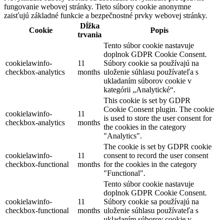
fungovanie webovej stránky. Tieto súbory cookie anonymne
zaisťujú základné funkcie a bezpečnostné prvky webovej stránky.
Dĺžka
Cookie
Popis
trvania
Tento súbor cookie nastavuje
doplnok GDPR Cookie Consent.
cookielawinfo-
11
Súbory cookie sa používajú na
checkbox-analytics
months
uloženie súhlasu používateľa s
ukladaním súborov cookie v
kategórii „Analytické“.
This cookie is set by GDPR
Cookie Consent plugin. The cookie
cookielawinfo-
11
is used to store the user consent for
checkbox-analytics
months
the cookies in the category
"Analytics".
The cookie is set by GDPR cookie
cookielawinfo-
11
consent to record the user consent
checkbox-functional
months
for the cookies in the category
"Functional".
Tento súbor cookie nastavuje
doplnok GDPR Cookie Consent.
cookielawinfo-
11
Súbory cookie sa používajú na
checkbox-functional
months
uloženie súhlasu používateľa s
ukladaním súborov cookie v