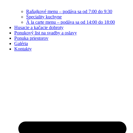
Raňajkové menu – podáva sa od 7:00 do 9:30
Špeciality kuchyne
Á la carte menu – podáva sa od 14:00 do 18:00
Husacie a kačacie dobroty
Ponukový list na svadby a oslavy
Ponuka priestorov
Galéria
Kontakty