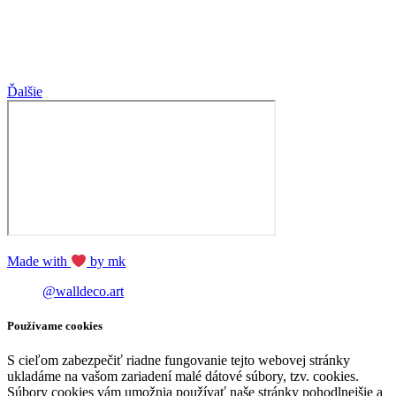
Ďalšie
Made with
by mk
@walldeco.art
Používame cookies
S cieľom zabezpečiť riadne fungovanie tejto webovej stránky
ukladáme na vašom zariadení malé dátové súbory, tzv. cookies.
Súbory cookies vám umožnia používať naše stránky pohodlnejšie a