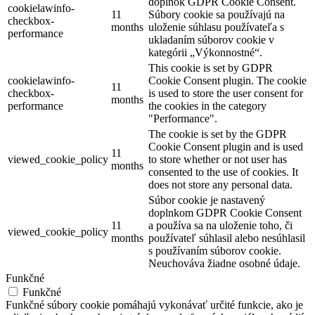
doplnok GDPR Cookie Consent.
cookielawinfo-
11
Súbory cookie sa používajú na
checkbox-
months
uloženie súhlasu používateľa s
performance
ukladaním súborov cookie v
kategórii „Výkonnostné“.
This cookie is set by GDPR
cookielawinfo-
Cookie Consent plugin. The cookie
11
checkbox-
is used to store the user consent for
months
performance
the cookies in the category
"Performance".
The cookie is set by the GDPR
Cookie Consent plugin and is used
11
viewed_cookie_policy
to store whether or not user has
months
consented to the use of cookies. It
does not store any personal data.
Súbor cookie je nastavený
doplnkom GDPR Cookie Consent
11
a používa sa na uloženie toho, či
viewed_cookie_policy
months
používateľ súhlasil alebo nesúhlasil
s používaním súborov cookie.
Neuchováva žiadne osobné údaje.
Funkčné
Funkčné
Funkčné súbory cookie pomáhajú vykonávať určité funkcie, ako je